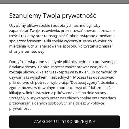
Szanujemy Twoją prywatność
Używamy plików cookie i podobnych technologii, aby
Potrzebujesz pomocy? Zadzwoń!
zapamiętać Twoje ustawienia, prezentować spersonalizowane
treści i reklamy oraz udostępniać funkcje związane z mediami
+48 501 707 760
społecznościowymi. Pliki cookie wykorzystujemy również do
mierzenia ruchu i analizowania sposobu korzystania z naszej
+48 34 374 04 94
strony internetowej.
e-mail:
Domyślnie włączone są jedynie pliki niezbędne do poprawnego
biuro@motis.pl
działania strony. Poniżej możesz zaakceptować wszystkie
rodzaje plików, klikając "Zaakceptuj wszystkie", lub odmówić ich
używania (z wyjątkiem niezbędnych). Możesz też dostosować
pliki do swoich potrzeb, wybierając "Dostosuj zgody". Udzieloną
zgodę możesz w dowolnym momencie wycofać lub zmienić,
klikając w link "Ustawienia plików cookies" na dole strony.
O NAS
Szczegóły o używanych przez nas plikach cookie oraz zasadach
przetwarzania danych osobowych znajdziesz w Polityce
prywatności.
OBSŁUGA KLIENTA
ZAAKCEPTUJ TYLKO NIEZBĘDNE